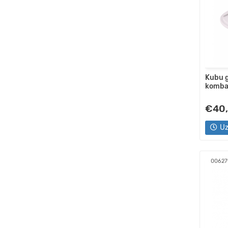
Kubu g
komba
€40
Uz
00627