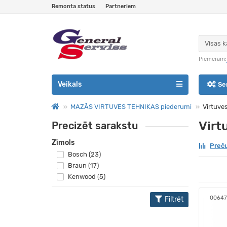
Remonta status
Partneriem
Visas k
Piemēram:
Veikals
Se
MAZĀS VIRTUVES TEHNIKAS piederumi
Virtuve
Virt
Precizēt sarakstu
Zīmols
Preču
Bosch (23)
Braun (17)
Kenwood (5)
0064
Filtrēt