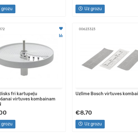
 grozu
Uz grozu
172
00623323
disks fri kartupeļu
Uzlīme Bosch virtuves komba
šanai virtuves kombainam
N
00
€8,70
 grozu
Uz grozu