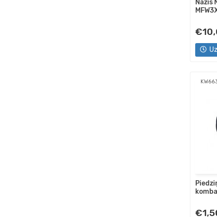
Nazis 
MFW3X
€10
Uz
KW66
Piedzi
komba
€1,5