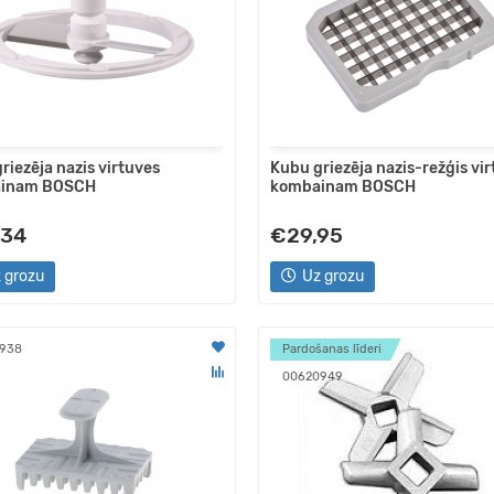
riezēja nazis virtuves
Kubu griezēja nazis-režģis vi
inam BOSCH
kombainam BOSCH
,34
€29,95
 grozu
Uz grozu
938
Pardošanas līderi
00620949