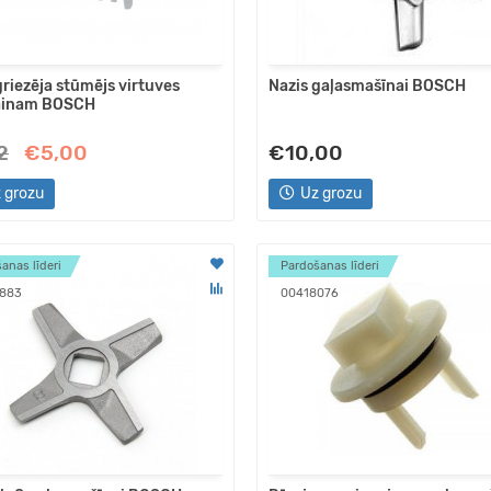
riezēja stūmējs virtuves
Nazis gaļasmašīnai BOSCH
inam BOSCH
2
€5,00
€10,00
 grozu
Uz grozu
anas līderi
Pardošanas līderi
883
00418076