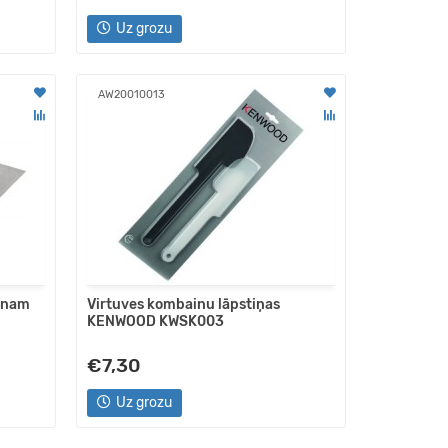
Uz grozu
AW20010013
inam
Virtuves kombainu lāpstiņas
KENWOOD KWSK003
€7,30
Uz grozu