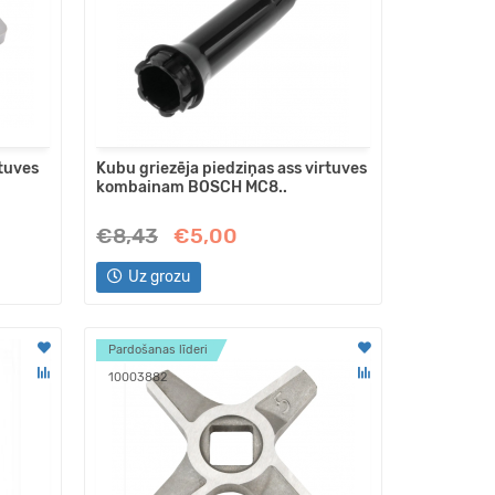
rtuves
Kubu griezēja piedziņas ass virtuves
kombainam BOSCH MC8..
€8,43
€5,00
Uz grozu
Pardošanas līderi
10003882