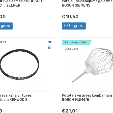
Nr.8 gaļasmašīnai BOSCH
Pāreja - savienojums gaļasma
1.., ZELMER
BOSCH SIEMENS
,00
€10,60
 grozu
Uz grozu
3943
Pardošanas līderi
00650543
ņas siksna virtuves
Putotājs virtuves kombainam
inam KENWOOD
BOSCH MUM4/5
0
€21,01