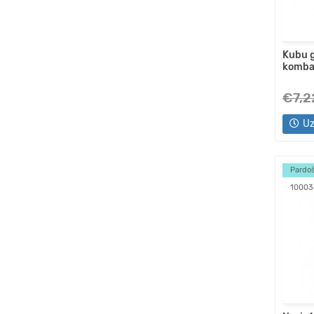
Kubu g
komba
€7,2
Uz
Pardoš
10003