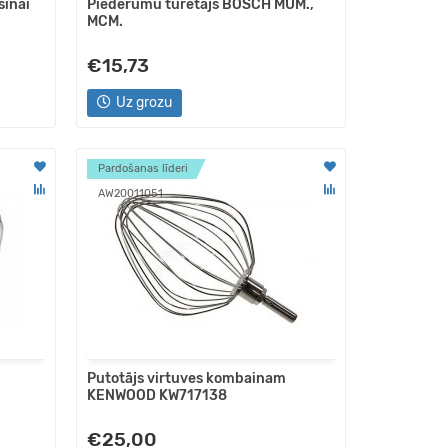
šīnai
Piederumu turētājs BOSCH MUM.,
MCM.
€15,73
Uz grozu
Pardošanas līderi
AW20011051
Putotājs virtuves kombainam
KENWOOD KW717138
€25,00