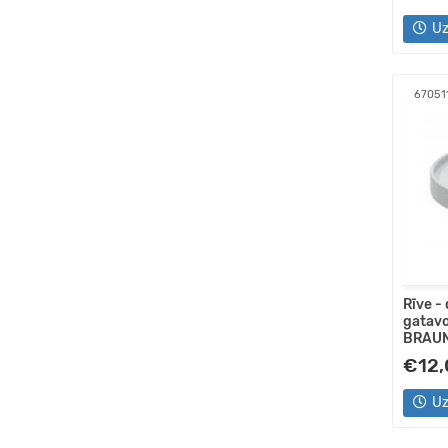
Uz
67051
Rīve - 
gatavo
BRAU
€12,
Uz