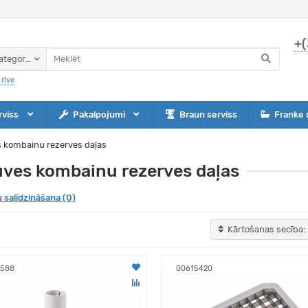
+(
ategorijas
rīve
rviss
Pakalpojumi
Braun serviss
Franke 
s kombainu rezerves daļas
uves kombainu rezerves daļas
 salīdzināšana (0)
Kārtošanas secība:
7588
00615420