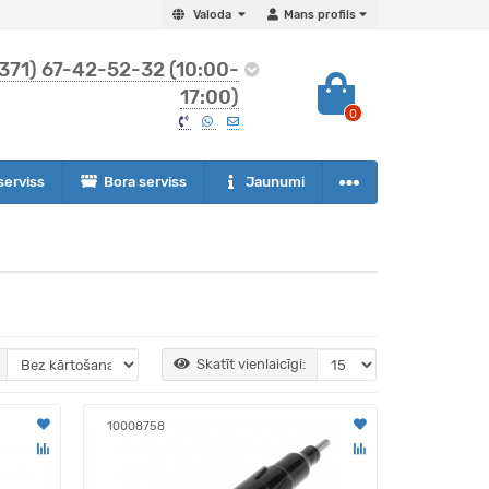
Valoda
Mans profils
371) 67-42-52-32 (10:00-
17:00)
0
serviss
Bora serviss
Jaunumi
Skatīt vienlaicīgi:
10008758