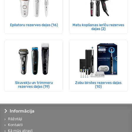
Epilatoru rezerves daļas (16)
Matu kopšanas ierīču rezerves
daļas (2)
Skuvekļu un trimmeru
Zobu birstes rezerves daļas
rezerves daļas (19)
(10)
Informācija
Rāžotāji
Kontakti
Kā mūs atrast