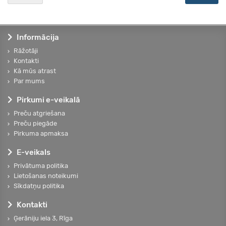
Informācija
Rāžotāji
Kontakti
Kā mūs atrast
Par mums
Pirkumi e-veikalā
Preču atgriešana
Preču piegāde
Pirkuma apmaksa
E-veikals
Privātuma politika
Lietošanas noteikumi
Sīkdatņu politika
Kontakti
Ģerāniju iela 3, Rīga