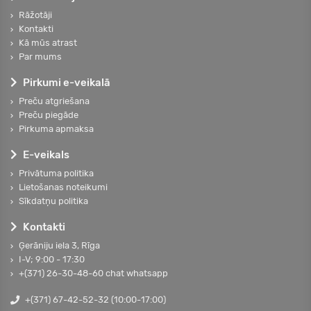
Rāžotāji
Kontakti
Kā mūs atrast
Par mums
Pirkumi e-veikalā
Preču atgriešana
Preču piegāde
Pirkuma apmaksa
E-veikals
Privātuma politika
Lietošanas noteikumi
Sīkdatņu politika
Kontakti
Ģerāniju iela 3, Rīga
I-V; 9:00 - 17:30
+(371) 26-30-48-60 chat whatsapp
+(371) 67-42-52-32 (10:00-17:00)