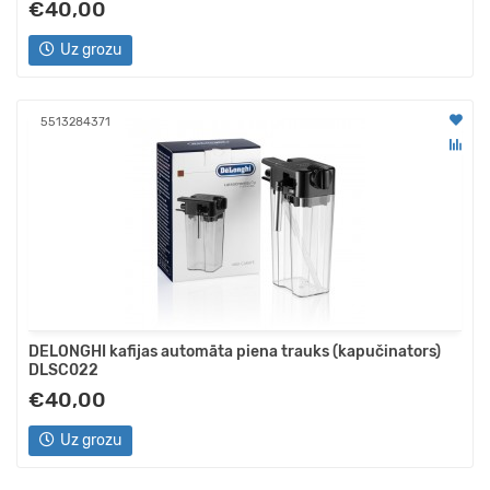
€40,00
Uz grozu
5513284371
DELONGHI kafijas automāta piena trauks (kapučinators)
DLSC022
€40,00
Uz grozu