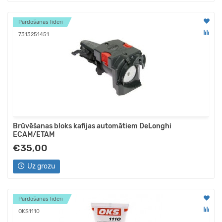
Pardošanas līderi
7313251451
Brūvēšanas bloks kafijas automātiem DeLonghi
ECAM/ETAM
€35,00
Uz grozu
Pardošanas līderi
OKS1110