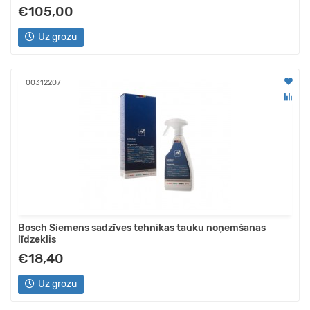
€105,00
Uz grozu
00312207
Bosch Siemens sadzīves tehnikas tauku noņemšanas
līdzeklis
€18,40
Uz grozu