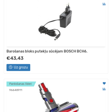
Barošanas bloks putekļu sūcējam BOSCH BCH6.
€43,43
Uz grozu
Pardošanas līderi
96648911