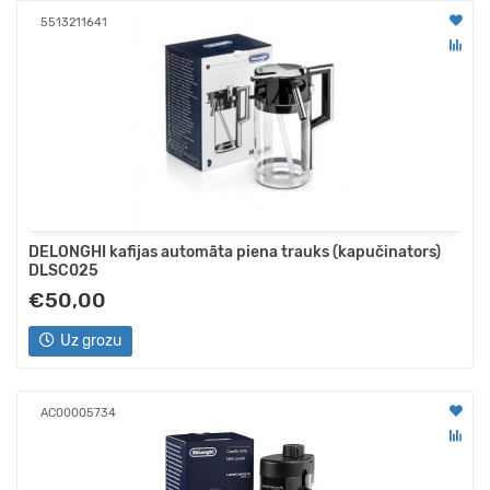
5513211641
DELONGHI kafijas automāta piena trauks (kapučinators)
DLSC025
€50,00
Uz grozu
АС00005734