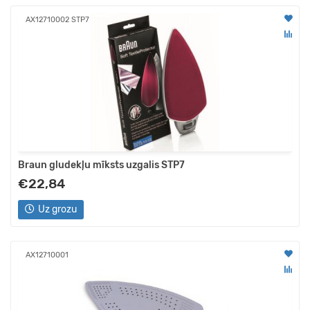
AX12710002 STP7
Braun gludekļu mīksts uzgalis STP7
€22,84
Uz grozu
AX12710001