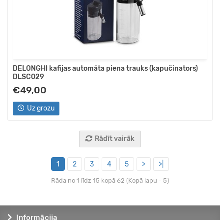
DELONGHI kafijas automāta piena trauks (kapučinators)
DLSC029
€49,00
Uz grozu
Rādīt vairāk
1
2
3
4
5
>
>|
Rāda no 1 līdz 15 kopā 62 (Kopā lapu - 5)
Informācija