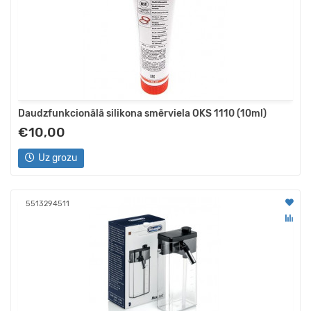
Daudzfunkcionālā silikona smērviela OKS 1110 (10ml)
€10,00
Uz grozu
5513294511