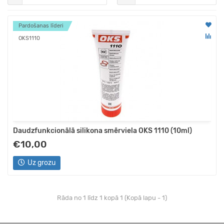
Pardošanas līderi
OKS1110
Daudzfunkcionālā silikona smērviela OKS 1110 (10ml)
€10,00
Uz grozu
Rāda no 1 līdz 1 kopā 1 (Kopā lapu - 1)