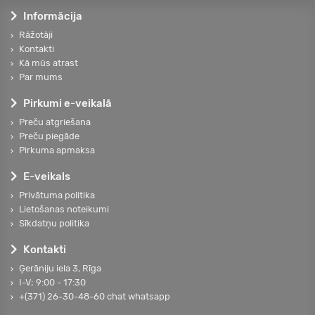
Informācija
Rāžotāji
Kontakti
Kā mūs atrast
Par mums
Pirkumi e-veikalā
Preču atgriešana
Preču piegāde
Pirkuma apmaksa
E-veikals
Privātuma politika
Lietošanas noteikumi
Sīkdatņu politika
Kontakti
Ģerāniju iela 3, Rīga
I-V; 9:00 - 17:30
+(371) 26-30-48-60 chat whatsapp