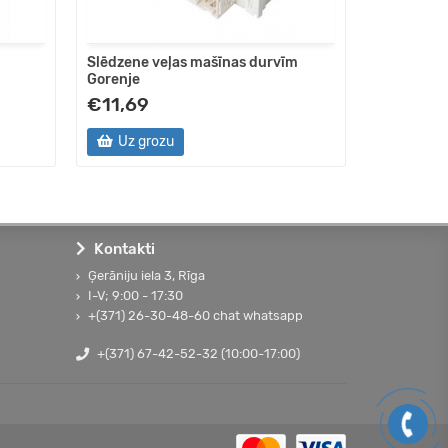
Slēdzene veļas mašīnas durvīm
Tīrītājs ž
Gorenje
€11,69
€25,53
Uz grozu
Uz gro
Kontakti
Ģerāniju iela 3, Rīga
I-V; 9:00 - 17:30
+(371) 26-30-48-60 chat whatsapp
+(371) 67-42-52-32 (10:00-17:00)