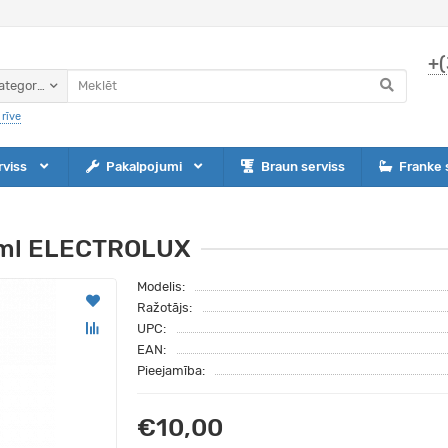
+(
ategorijas
rīve
rviss
Pakalpojumi
Braun serviss
Franke 
00ml ELECTROLUX
Modelis:
Ražotājs:
UPC:
EAN:
Pieejamība:
€10,00