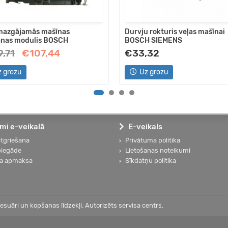
 mazgājamās mašīnas
Durvju rokturis veļas mašīnai
anas modulis BOSCH
BOSCH SIEMENS
,71
€107,44
€33,32
 grozu
Uz grozu
mi e-veikalā
E-veikals
atgriešana
Privātuma politika
piegāde
Lietošanas noteikumi
a apmaksa
Sīkdatņu politika
suāri un kopšanas līdzekļi. Autorizēts servisa centrs.