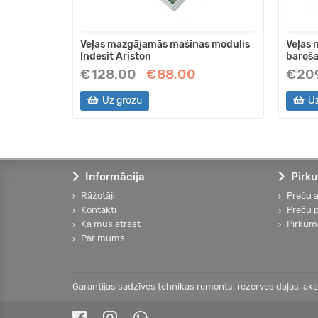
mašīnai
Veļas mazgājamās mašīnas modulis
Veļas
Indesit Ariston
baroš
€128,00
€88,00
€209
Uz grozu
Uz
Informācija
Pirku
Rāžotāji
Preču 
Kontakti
Preču 
Kā mūs atrast
Pirkum
Par mums
Garantijas sadzīves tehnikas remonts, rezerves daļas, akse