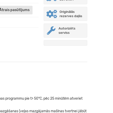
Ātrais pasūtījums
Originālās
rezerves daļās
Autorizēts
serviss
nas programmu pie t> 50°C, pēc 25 minūtēm atveriet
mazgāšanas (veļas mazgājamās mašīnas tvertnei jābūt