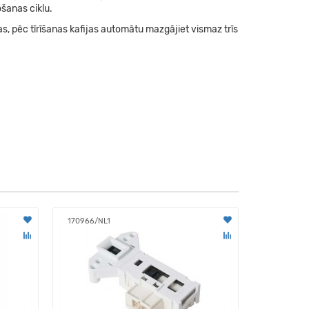
ošanas ciklu.
jas, pēc tīrīšanas kafijas automātu mazgājiet vismaz trīs
170966/NL1
Pardošanas 
00312111