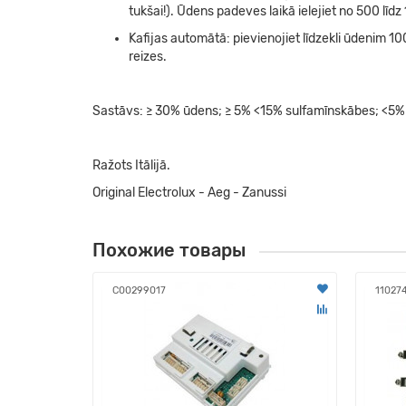
tukšai!). Ūdens padeves laikā ielejiet no 500 lī
Kafijas automātā: pievienojiet līdzekli ūdenim 10
reizes.
Sastāvs: ≥ 30% ūdens; ≥ 5% <15% sulfamīnskābes; <5% 
Ražots Itālijā.
Original Electrolux - Aeg - Zanussi
Похожие товары
С00299017
11027