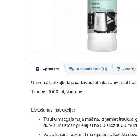
Apraksts
Atsauksmes (0)
Jautāj
Universāls atkaļķotājs sadzīves tehnikai Universal D
Tilpums: 1000 ml, šķidrums.
Lietošanas instrukcija:
Trauku mazgājamajā mašīnā: izņemiet traukus, g
durvis un uzmanīgi ielejiet no 500 līdz 1000 ml l
Veļas mašīnā: atveriet mazgāšanas līdzekļa do