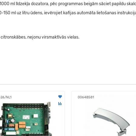
dz 1000 ml līdzekļa dozatora, pēc programmas beigām sāciet papildu skal
0-150 ml uz litru ūdens, ievērojiet kafijas automāta lietošanas instrukci
citronskābes, nejonu virsmaktīvās vielas.
426/NL1
00648581