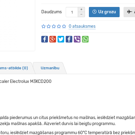
Daudzums
Uz grozu
0 atsauksmes
ums-atbilde
(0)
Uzmanību
escaler Electrolux M3KCD200
alda piederumus un citus priekšmetus no mašīnas, ieslēdziet mazgāša
īdzekļa mašīnas apakšā. Aizveriet durvis lai beigtu programmu.
zatoru, ieslēdziet mazgāšanas programmu 60°C temperatūrā bez priekš