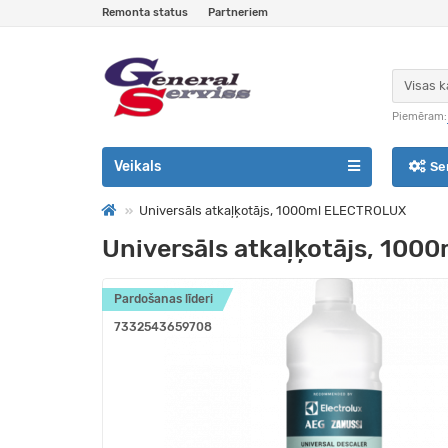
Remonta status
Partneriem
Visas k
Piemēram:
Veikals
Se
Universāls atkaļķotājs, 1000ml ELECTROLUX
Universāls atkaļķotājs, 10
Pardošanas līderi
7332543659708