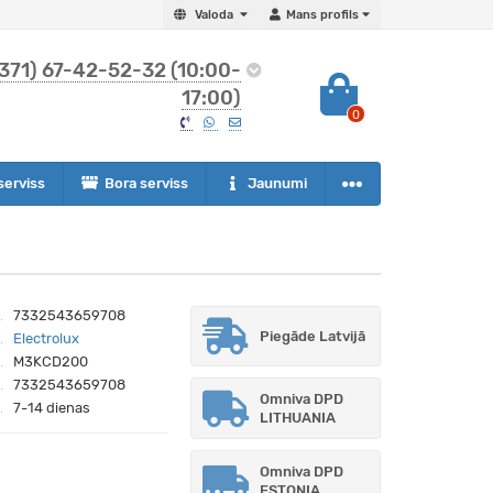
Valoda
Mans profils
371) 67-42-52-32 (10:00-
17:00)
0
serviss
Bora serviss
Jaunumi
7332543659708
Piegāde Latvijā
Electrolux
M3KCD200
7332543659708
Omniva DPD
7-14 dienas
LITHUANIA
Omniva DPD
ESTONIA