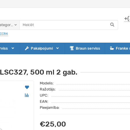
+(
ategorijas
CCR4
rviss
Pakalpojumi
Braun serviss
Franke 
LSC327, 500 ml 2 gab.
Modelis:
Ražotājs:
UPC:
EAN:
Pieejamība:
€25,00