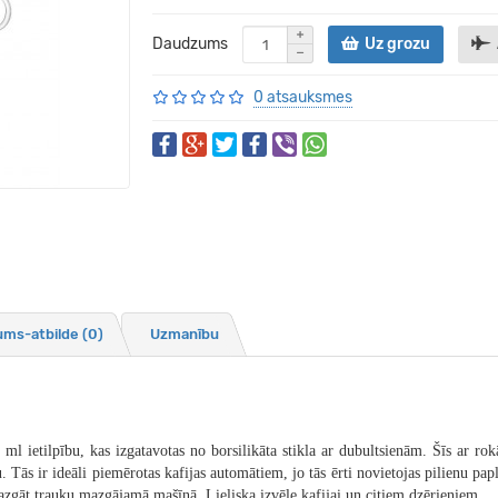
Daudzums
Uz grozu
0 atsauksmes
ums-atbilde
(0)
Uzmanību
ietilpību, kas izgatavotas no borsilikāta stikla ar dubultsienām. Šīs ar rokām
. Tās ir ideāli piemērotas kafijas automātiem, jo tās ērti novietojas pilienu pa
azgāt trauku mazgājamā mašīnā. Lieliska izvēle kafijai un citiem dzērieniem.