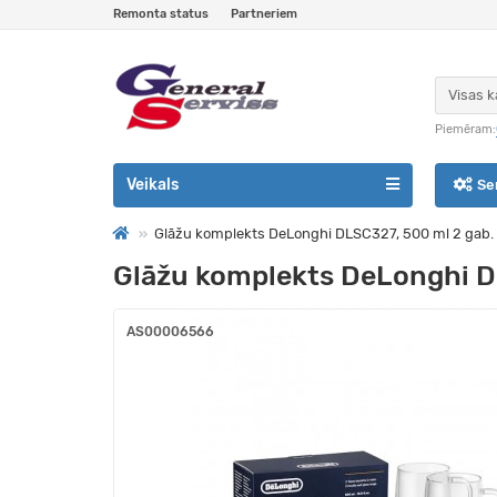
Remonta status
Partneriem
Visas k
Piemēram:
Veikals
Se
Glāžu komplekts DeLonghi DLSC327, 500 ml 2 gab.
Glāžu komplekts DeLonghi D
AS00006566