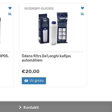
5513292811-DLSC002
BR6705141
 HP05,
Ūdens filtrs De’Longhi kafijas
Rezerves 
automātiem
4195
€20,00
€5,00
Uz grozu
Uz gro
Kontakti