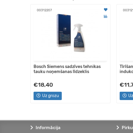
00312207
00312
eklis
Bosch Siemens sadzīves tehnikas
Tīrīša
tauku noņemšanas līdzeklis
indukc
€18,40
€11,
Uz grozu
Uz
Informācija
Pirku