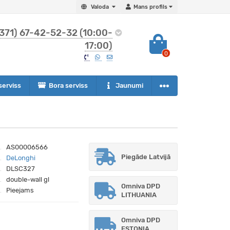
Valoda
Mans profils
371) 67-42-52-32 (10:00-
17:00)
0
serviss
Bora serviss
Jaunumi
AS00006566
Piegāde Latvijā
DeLonghi
DLSC327
double-wall gl
Omniva DPD
Pieejams
LITHUANIA
Omniva DPD
ESTONIA