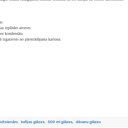
us.
as izplūdes atveres.
ez kondensāta.
ā izgatavots no pārstrādājama kartona.
bultsienām
,
kafijas glāzes
,
500 ml glāzes
,
dāvanu glāzes