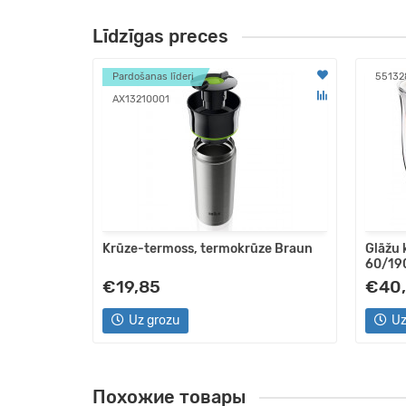
Līdzīgas preces
Pardošanas līderi
55132
AX13210001
SC067 300
Krūze-termoss, termokrūze Braun
Glāžu
60/190
€19,85
€40
Uz grozu
Uz
Похожие товары