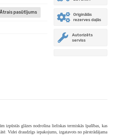
Ātrais pasūtījums
Originālās
rezerves daļās
Autorizēts
serviss
 izpūstās glāzes nodrošina lieliskas termiskās īpašības, kas
plātē. Videi draudzīgs iepakojums, izgatavots no pārstrādājama