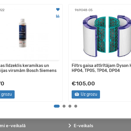
122
969048-05
nas līdzeklis keramikas un
Filtrs gaisa attīrītājam Dyson
ijas virsmām Bosch Siemens
HP04, TP05, TP04, DP04
70
€105,00
 grozu
Uz grozu
mi e-veikalā
E-veikals