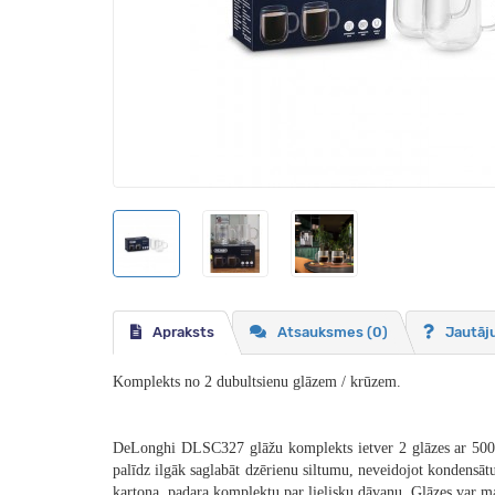
Apraksts
Atsauksmes (0)
Jautāj
Komplekts no 2 dubultsienu glāzem / krūzem.
DeLonghi DLSC327 glāžu komplekts ietver 2 glāzes ar 500 ml 
palīdz ilgāk saglabāt dzērienu siltumu, neveidojot kondensātu
kartona, padara komplektu par lielisku dāvanu. Glāzes var m