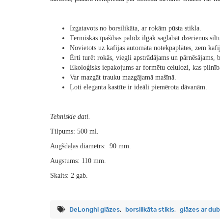
Izgatavots no borsilikāta, ar rokām pūsta stikla.
Termiskās īpašības palīdz ilgāk saglabāt dzērienus silt
Novietots uz kafijas automāta notekpaplātes, zem kafij
Ērti turēt rokās, v
iegli apstrādājams un pārnēsājams,
b
Ekoloģisks iepakojums ar formētu celulozi, kas pilnīb
Var mazgāt trauku mazgājamā mašīnā.
Ļoti eleganta kastīte ir ideāli piemērota dāvanām.
Tehniskie dati.
Tilpums: 500 ml.
Augšdaļas diametrs: 90 mm.
Augstums: 110 mm.
Skaits: 2 gab.
DeLonghi glāzes
,
borsilikāta stikls
,
glāzes ar du