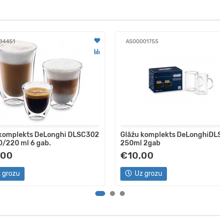
84451
AS00001755
 komplekts DeLonghi DLSC302
Glāžu komplekts DeLonghiDL
/220 ml 6 gab.
250ml 2gab
,00
€10,00
 grozu
Uz grozu